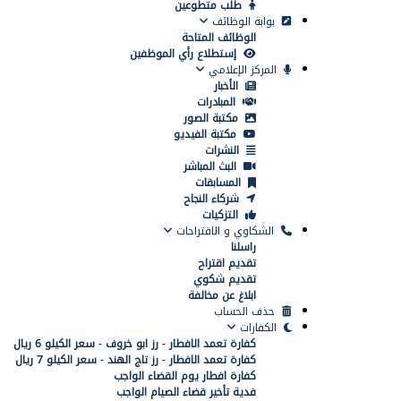
طلب متطوعين
بوابة الوظائف
الوظائف المتاحة
إستطلاع رأي الموظفين
المركز الإعلامي
الأخبار
المبادرات
مكتبة الصور
مكتبة الفيديو
النشرات
البث المباشر
المسابقات
شركاء النجاح
التزكيات
الشكاوي و الاقتراحات
راسلنا
تقديم اقتراح
تقديم شكوي
ابلاغ عن مخالفة
حذف الحساب
الكفارات
كفارة تعمد الافطار - رز ابو خروف - سعر الكيلو 6 ريال
كفارة تعمد الافطار - رز تاج الهند - سعر الكيلو 7 ريال
كفارة افطار يوم القضاء الواجب
فدية تأخير قضاء الصيام الواجب